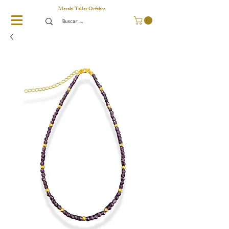
Meraki Taller Orfebre