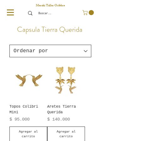
Meraki Taller Orfebre
Capsula Tierra Querida
Topos Colibri
Aretes Tierra
Mini
Querida
Precio
Precio
$ 95.000
$ 140.000
Agregar al
Agregar al
carrito
carrito