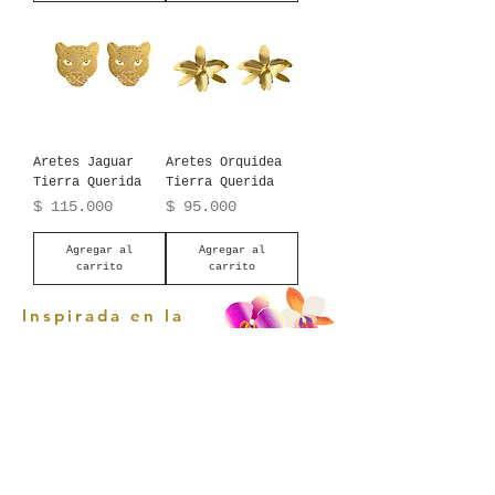
Aretes Jaguar
Aretes Orquidea
Tierra Querida
Tierra Querida
Precio
Precio
$ 115.000
$ 95.000
Agregar al
Agregar al
carrito
carrito
Inspirada en la
riqueza natural de
Colombia, esta
capsula rinde
homenaje a
nuestra flora y
fauna