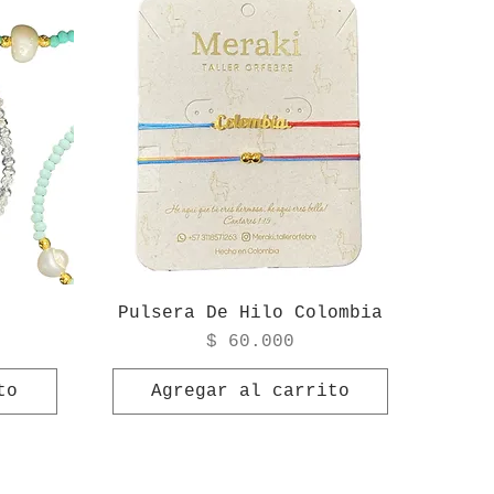
o
Pulsera De Hilo Colombia
Precio
$ 60.000
to
Agregar al carrito