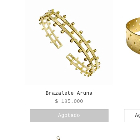
Brazalete Aruna
Precio
$ 185.000
Agotado
A