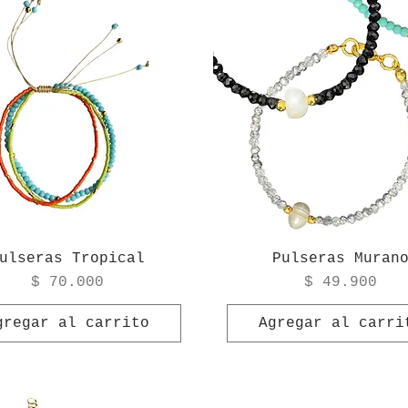
ulseras Tropical
Pulseras Muran
Precio
Precio
$ 70.000
$ 49.900
gregar al carrito
Agregar al carri