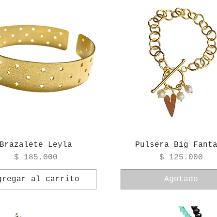
Brazalete Leyla
Pulsera Big Fant
Precio
Precio
$ 185.000
$ 125.000
gregar al carrito
Agotado