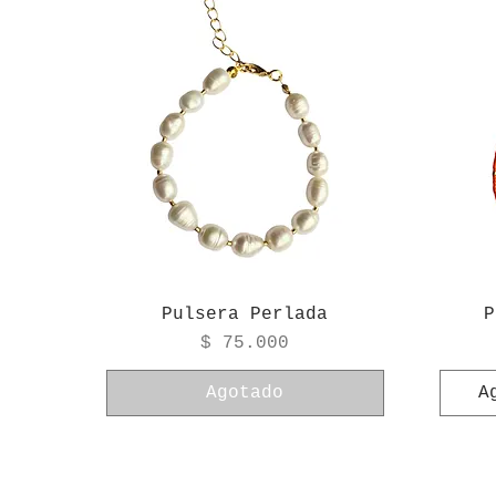
Pulsera Perlada
P
Precio
$ 75.000
Agotado
A