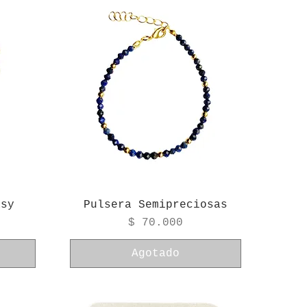
asy
Pulsera Semipreciosas
Precio
$ 70.000
Agotado