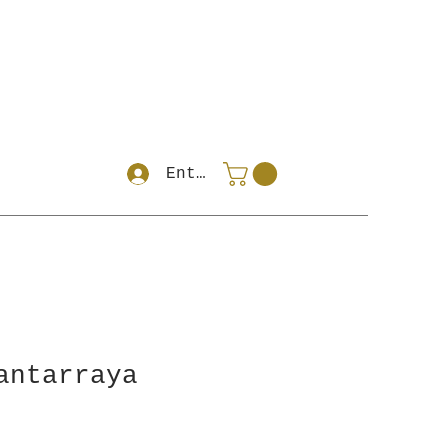
Entrar
antarraya
o