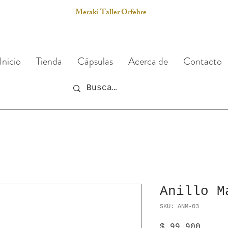
Meraki Taller Orfebre
Inicio
Tienda
Cápsulas
Acerca de
Contacto
Anillo M
SKU: ANM-03
Preci
$ 99.900