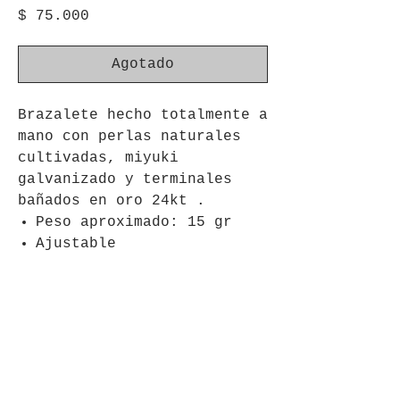
Precio
$ 75.000
Agotado
Brazalete hecho totalmente a
mano con perlas naturales
cultivadas, miyuki
galvanizado y terminales
bañados en oro 24kt .
Peso aproximado: 15 gr
Ajustable
Tiempo de envío
De1 a 5 días hábiles para envios
Política de devolución y
nacionales ( Colombia)
reembolso
De 1 a 2 semanas para envios
internacionales, será despachado