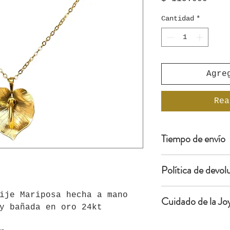
Cantidad
*
Agre
Rea
Tiempo de envío
De1 a 5 días h
Política de devol
nacionales ( C
De 1 a 2 seman
Los cambios se
internacionale
ije Mariposa hecha a mano
Cuidado de la Jo
los 15 días ca
y bañada en oro 24kt
fecha de tu co
Para incrementar
Las devolucion