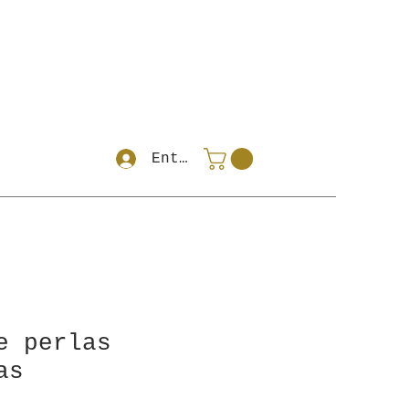
Entrar
e perlas
as