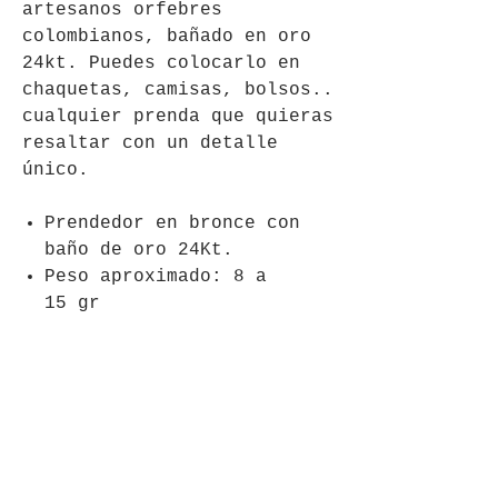
artesanos orfebres
colombianos, bañado en oro
24kt. Puedes colocarlo en
chaquetas, camisas, bolsos..
cualquier prenda que quieras
resaltar con un detalle
único.
Prendedor en bronce con
baño de oro 24Kt.
Peso aproximado: 8 a
15 gr
Dimensiones: 6
cm aproximadamente.
Al comprar este producto
estás apoyando al talento
local nacional.