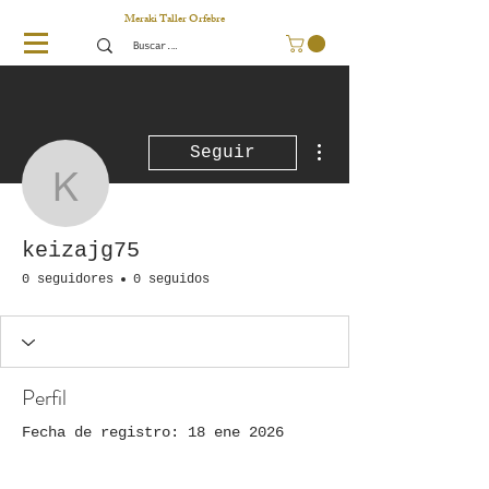
Meraki Taller Orfebre
Más acciones
Seguir
keizajg75
keizajg75
0 seguidores
0 seguidos
Perfil
Fecha de registro: 18 ene 2026