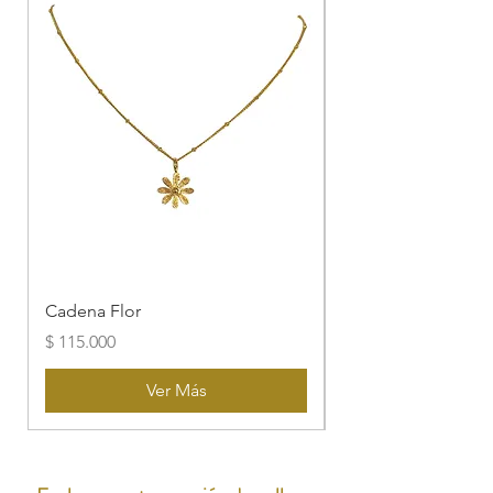
Cadena Flor
Cadena Libelula
Precio
Precio
$ 115.000
$ 115.000
Ver Más