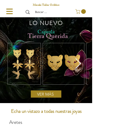
Meraki Taller Orfebre
LO NUEVO
Capsula
Tierra Querida
VER MÁS
Echa un vistazo a todas nuestras joyas
Aretes