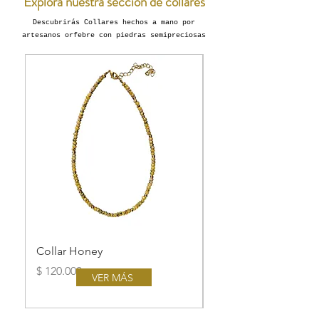
Explora nuestra sección de collares
Descubrirás Collares hechos a mano por
artesanos orfebre con piedras semipreciosas
Collar Honey
Collar Ágata Manza
Agotado
Precio
$ 120.000
VER MÁS